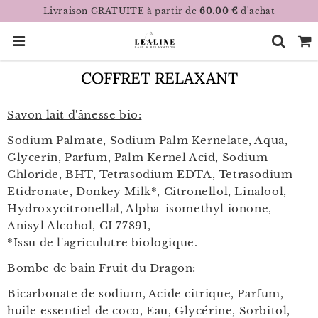
Livraison GRATUITE à partir de
60.00 €
d'achat
COFFRET RELAXANT
Savon lait d'ânesse bio:
Sodium Palmate, Sodium Palm Kernelate, Aqua,
Glycerin, Parfum, Palm Kernel Acid, Sodium
Chloride, BHT, Tetrasodium EDTA, Tetrasodium
Etidronate, Donkey Milk*, Citronellol, Linalool,
Hydroxycitronellal, Alpha-isomethyl ionone,
Anisyl Alcohol, CI 77891,
*Issu de l'agriculutre biologique.
Bombe de bain Fruit du Dragon:
Bicarbonate de sodium, Acide citrique, Parfum,
huile essentiel de coco, Eau, Glycérine, Sorbitol,