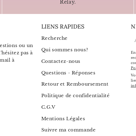
Relay.
LIENS RAPIDES
N
Recherche
E
estions ou un
m
Qui sommes nous?
'hésitez pas à
En
re
mail à
Contactez-nous
co
Po
Questions - Réponses
Vo
li
Retour et Remboursement
in
Politique de confidentialité
C.G.V
Mentions Légales
Suivre ma commande