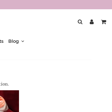
ts
Blog
tion.