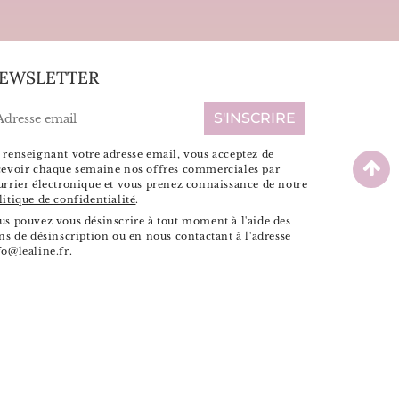
EWSLETTER
-
S'INSCRIRE
ail
 renseignant votre adresse email, vous acceptez de
cevoir chaque semaine nos offres commerciales par
urrier électronique et vous prenez connaissance de notre
litique de confidentialité
.
us pouvez vous désinscrire à tout moment à l'aide des
ens de désinscription ou en nous contactant à l'adresse
fo@lealine.fr
.