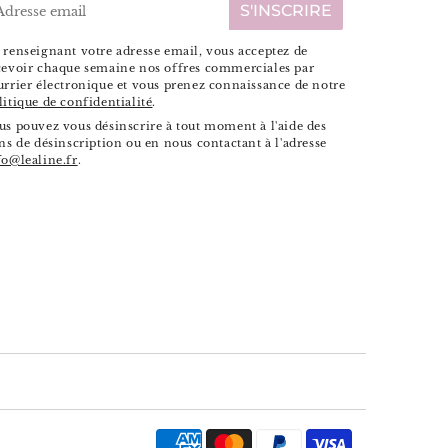
-
S'INSCRIRE
ail
 renseignant votre adresse email, vous acceptez de
cevoir chaque semaine nos offres commerciales par
urrier électronique et vous prenez connaissance de notre
litique de confidentialité
.
us pouvez vous désinscrire à tout moment à l'aide des
ens de désinscription ou en nous contactant à l'adresse
fo@lealine.fr
.