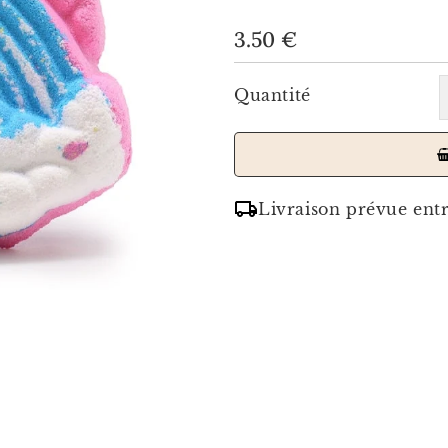
3.50 €
3.50
Unit
€
price
Quantité
Livraison prévue ent