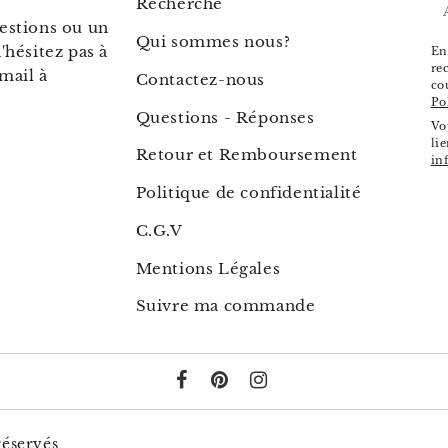
Recherche
E
estions ou un
m
Qui sommes nous?
'hésitez pas à
En
re
mail à
Contactez-nous
co
Po
Questions - Réponses
Vo
li
Retour et Remboursement
in
Politique de confidentialité
C.G.V
Mentions Légales
Suivre ma commande
réservés