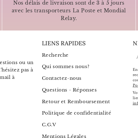
Nos délais de livraison sont de 3 à 5 jours
avec les transporteurs La Poste et Mondial
Relay.
LIENS RAPIDES
N
Recherche
E
estions ou un
m
Qui sommes nous?
'hésitez pas à
En
re
mail à
Contactez-nous
co
Po
Questions - Réponses
Vo
li
Retour et Remboursement
in
Politique de confidentialité
C.G.V
Mentions Légales