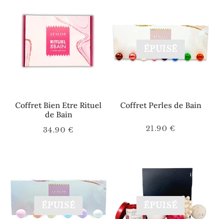
ÉPUISÉ
Coffret Bien Etre Rituel
Coffret Perles de Bain
de Bain
21.90 €
34.90 €
Prix
21.90
Prix
34.90
régulier
€
régulier
€
ÉPUISÉ
ÉPUISÉ