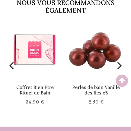
NOUS VOUS RECOMMANDONS
ÉGALEMENT
Coffret Bien Etre
Perles de bain Vanille
Rituel de Bain
des îles x5
34.90 €
2.50 €
Prix
34.90
Prix
2.50
régulier
€
régulier
€